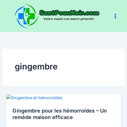
Aller
au
contenu
gingembre
Gingembre pour les hémorroïdes – Un
remède maison efficace