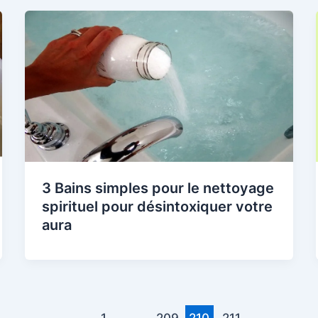
3 Bains simples pour le nettoyage
spirituel pour désintoxiquer votre
aura
1
…
209
210
211