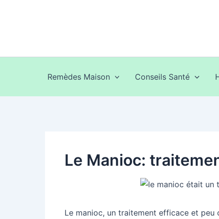
Aller
au
contenu
Remèdes Maison
Conseils Santé
Le Manioc: traitemen
Le manioc, un traitement efficace et peu 