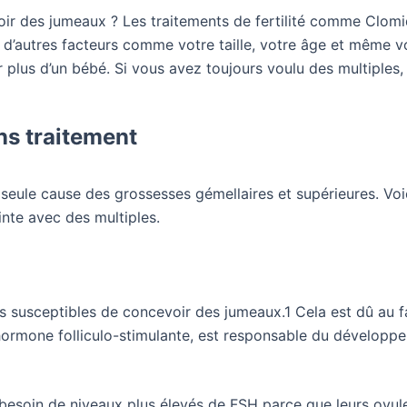
ir des jumeaux ? Les traitements de fertilité comme Clomid
 d’autres facteurs comme votre taille, votre âge et même 
lus d’un bébé. Si vous avez toujours voulu des multiples, 
s traitement
a seule cause des grossesses gémellaires et supérieures. Vo
te avec des multiples.
s susceptibles de concevoir des jumeaux.1 Cela est dû au 
 hormone folliculo-stimulante, est responsable du développ
nt besoin de niveaux plus élevés de FSH parce que leurs ovul