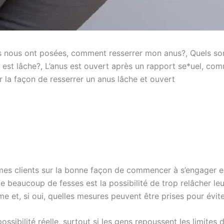
 nous ont posées, comment resserrer mon anus?, Quels sont
us est lâche?, L’anus est ouvert après un rapport se*uel, com
r la façon de resserrer un anus lâche et ouvert
s clients sur la bonne façon de commencer à s’engager en
e beaucoup de fesses est la possibilité de trop relâcher le
me et, si oui, quelles mesures peuvent être prises pour évit
sibilité réelle, surtout si les gens repoussent les limites d