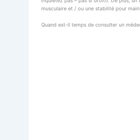
inquiétez pas – pas si droit!). De plus, u
musculaire et / ou une stabilité pour main
Quand est-il temps de consulter un méde