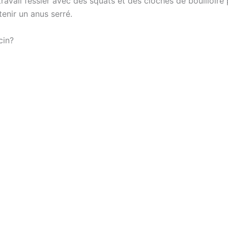
n travail fessier avec des squats et des cloches de bouilloir
tenir un anus serré.
cin?