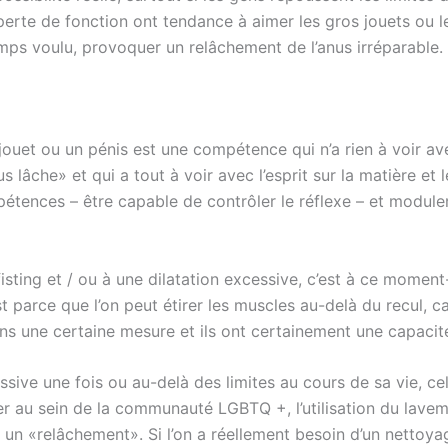
rte de fonction ont tendance à aimer les gros jouets ou les 
mps voulu, provoquer un relâchement de l’anus irréparable.
 jouet ou un pénis est une compétence qui n’a rien à voir a
lâche» et qui a tout à voir avec l’esprit sur la matière et l
tences – être capable de contrôler le réflexe – et moduler
isting et / ou à une dilatation excessive, c’est à ce moment
’est parce que l’on peut étirer les muscles au-delà du recu
s une certaine mesure et ils ont certainement une capacit
sive une fois ou au-delà des limites au cours de sa vie, cel
er au sein de la communauté LGBTQ +, l’utilisation du lavem
 «relâchement». Si l’on a réellement besoin d’un nettoyage,