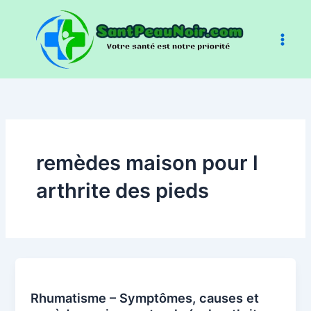
Aller
au
contenu
remèdes maison pour l
arthrite des pieds
Rhumatisme – Symptômes, causes et