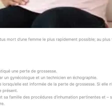
œtus mort d’une femme le plus rapidement possible; au plus t
tiqué une perte de grossesse.
ar un gynécologue et un technicien en échographie.
 lorsqu’elle est informée de la perte de grossesse. Si elle
re présent.
t sa famille des procédures d’inhumation pertinentes et – si
re.