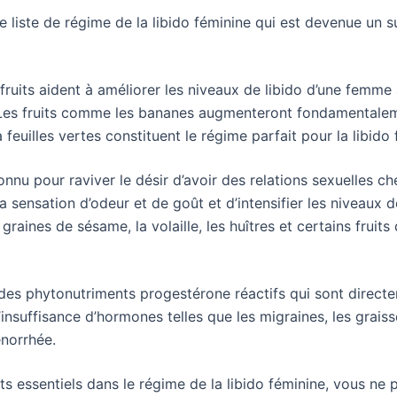
 liste de régime de la libido féminine qui est devenue un s
 fruits aident à améliorer les niveaux de libido d’une femme 
. Les fruits comme les bananes augmenteront fondamentalem
euilles vertes constituent le régime parfait pour la libido
 connu pour raviver le désir d’avoir des relations sexuelle
la sensation d’odeur et de goût et d’intensifier les niveaux
graines de sésame, la volaille, les huîtres et certains fruit
 des phytonutriments progestérone réactifs qui sont directem
insuffisance d’hormones telles que les migraines, les graisse
énorrhée.
nts essentiels dans le régime de la libido féminine, vous n