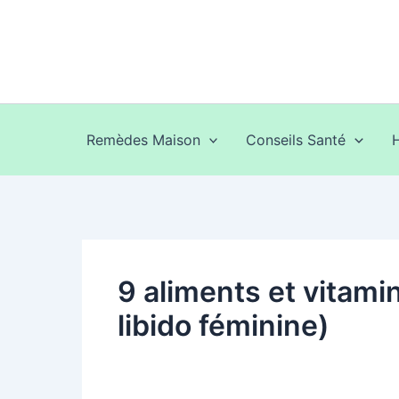
Aller
au
contenu
Remèdes Maison
Conseils Santé
9 aliments et vitamin
libido féminine)