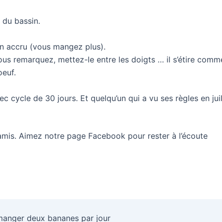
 du bassin.
ion accru (vous mangez plus).
vous remarquez, mettez-le entre les doigts … il s’étire co
oeuf.
c cycle de 30 jours. Et quelqu’un qui a vu ses règles en juill
amis. Aimez notre page Facebook pour rester à l’écoute
acebook
Enr
 manger deux bananes par jour