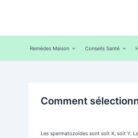
Aller
au
contenu
Remèdes Maison
Conseils Santé
Comment sélectionne
Les spermatozoïdes sont soit X, soit Y. La 