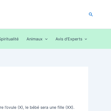
Recherche
Spiritualité
Animaux
Avis d’Experts
 l’ovule (X), le bébé sera une fille (XX).