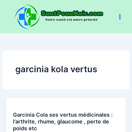
Aller
au
contenu
garcinia kola vertus
Garcinia Cola ses vertus médicinales :
l’arthrite, rhume, glaucome , perte de
poids etc