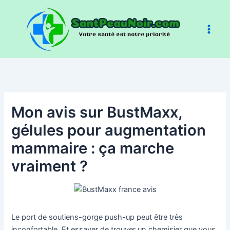
Aller
au
contenu
Mon avis sur BustMaxx,
gélules pour augmentation
mammaire : ça marche
vraiment ?
Le port de soutiens-gorge push-up peut être très
inconfortable. Et essayer de trouver un chemisier que vous