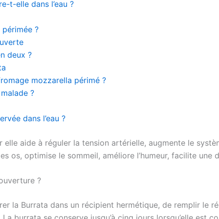
-t-elle dans l’eau ?
t périmée ?
uverte
en deux ?
ta
 fromage mozzarella périmé ?
e malade ?
ervée dans l’eau ?
elle aide à réguler la tension artérielle, augmente le syst
les os, optimise le sommeil, améliore l’humeur, facilite une d
ouverture ?
er la Burrata dans un récipient hermétique, de remplir le ré
. La burrata se conserve jusqu’à cinq jours lorsqu’elle est 