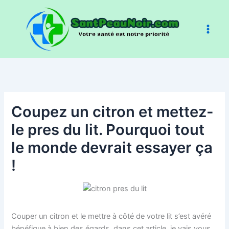
Aller
au
contenu
Coupez un citron et mettez-
le pres du lit. Pourquoi tout
le monde devrait essayer ça
!
Couper un citron et le mettre à côté de votre lit s’est avéré
bénéfique à bien des égards, dans cet article, je vais vous