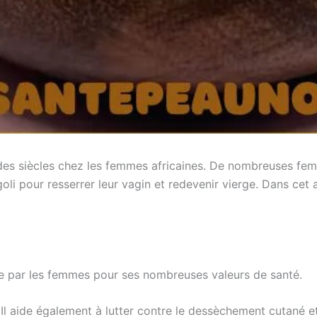
s des siècles chez les femmes africaines. De nombreuses fe
oli pour resserrer leur vagin et redevenir vierge. Dans cet 
sée par les femmes pour ses nombreuses valeurs de santé.
Il aide également à lutter contre le dessèchement cutané et à