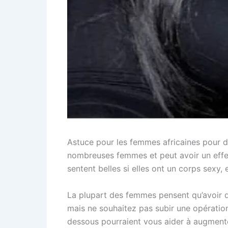
Astuce pour les femmes africaines pour dé
nombreuses femmes et peut avoir un effet 
sentent belles si elles ont un corps sexy,
La plupart des femmes pensent qu’avoir de
mais ne souhaitez pas subir une opération
dessous pourraient vous aider à augmenter