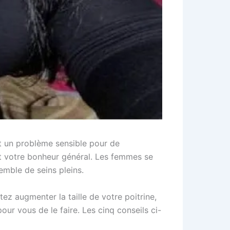
st un problème sensible pour de
et votre bonheur général. Les femmes se
emble de seins pleins.
ez augmenter la taille de votre poitrine,
ur vous de le faire. Les cinq conseils ci-