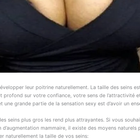
velopper leur poitrine naturellement. La taille des seins e
profond sur votre confiance, votre sens de l’attractivité 
 et une grande partie de la sensation sexy est d’avoir un ens
s seins plus gros les rend plus attrayantes. Si vous souhait
 d’augmentation mammaire, il existe des moyens naturels po
 naturellement la taille de vos seins: