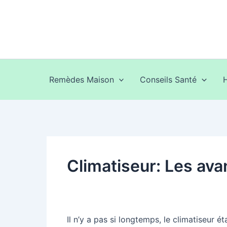
Aller
au
contenu
Remèdes Maison
Conseils Santé
Climatiseur: Les ava
Il n’y a pas si longtemps, le climatiseur 