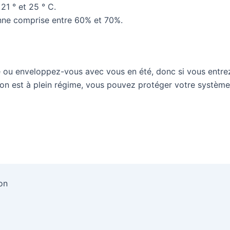
21 ° et 25 ° C.
nne comprise entre 60% et 70%.
e ou enveloppez-vous avec vous en été, donc si vous entr
tion est à plein régime, vous pouvez protéger votre systè
acebook
Enr
on