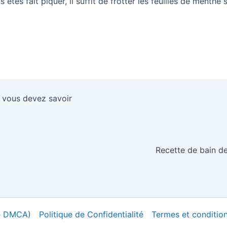
 êtes fait piquer, il suffit de frotter les feuilles de menth
acebook
Enr
e vous devez savoir
Recette de bain de 
ue DMCA)
Politique de Confidentialité
Termes et conditions