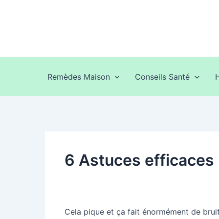
Aller
au
contenu
Remèdes Maison
Conseils Santé
6 Astuces efficaces 
Cela pique et ça fait énormément de bruit