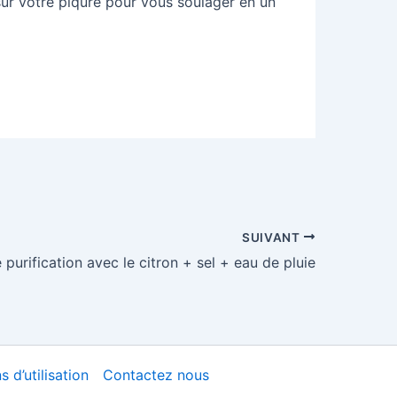
e sur votre piqûre pour vous soulager en un
egistrer sur Pinterest
SUIVANT
purification avec le citron + sel + eau de pluie
 d’utilisation
Contactez nous