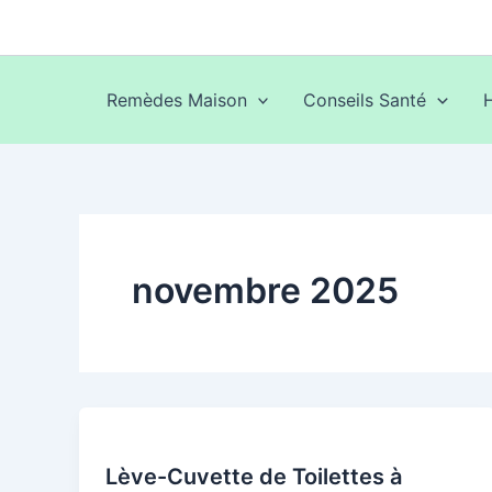
Aller
au
contenu
Remèdes Maison
Conseils Santé
novembre 2025
Lève-Cuvette de Toilettes à