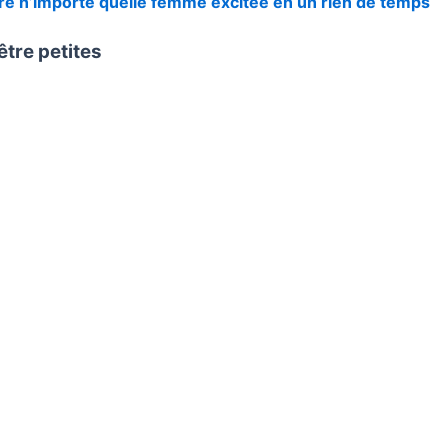
dre n’importe quelle femme excitée en un rien de temps
être petites