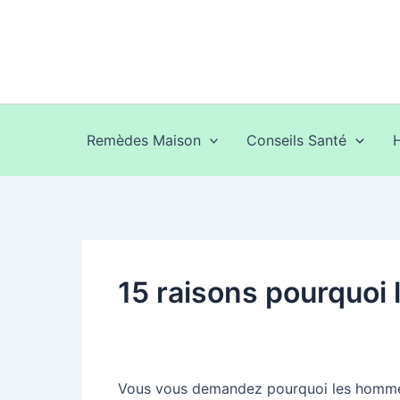
Aller
au
contenu
Remèdes Maison
Conseils Santé
15 raisons pourquoi 
Vous vous demandez pourquoi les hommes s