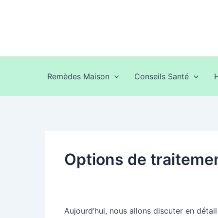
Aller
au
contenu
Remèdes Maison
Conseils Santé
Options de traitemen
Aujourd’hui, nous allons discuter en détai