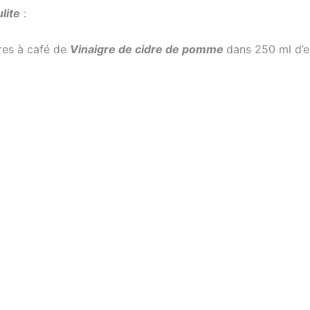
lite
:
res à café de
Vinaigre de cidre de pomme
dans 250 ml d’ea