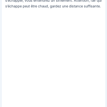
s’échapper, vous entendrez un sifflement. Attention, l’air qui
s’échappe peut être chaud, gardez une distance suffisante.