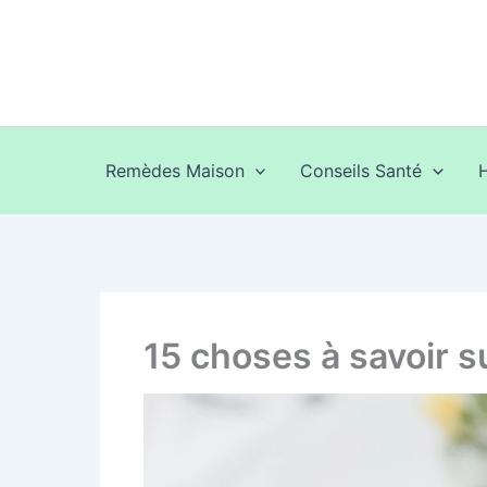
Aller
au
contenu
Remèdes Maison
Conseils Santé
15 choses à savoir su